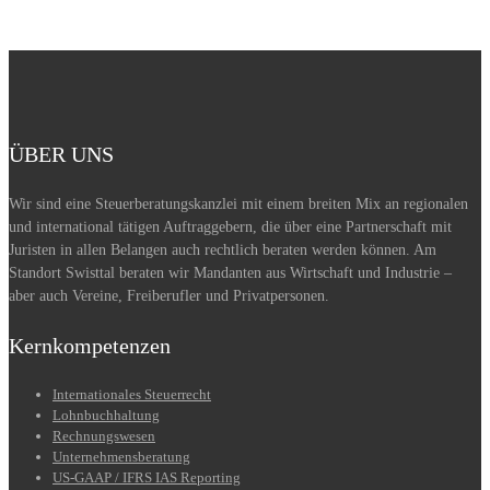
gratowin
30 free spins no deposit required uk
book
of ra online
https://1dollarcasinos.com/payment/paypal/
book of ra demo
ÜBER UNS
Wir sind eine Steuerberatungskanzlei mit einem breiten Mix an regionalen
und international tätigen Auftraggebern, die über eine Partnerschaft mit
Juristen in allen Belangen auch rechtlich beraten werden können. Am
Standort Swisttal beraten wir Mandanten aus Wirtschaft und Industrie –
aber auch Vereine, Freiberufler und Privatpersonen.
Kernkompetenzen
Internationales Steuerrecht
Lohnbuchhaltung
Rechnungswesen
Unternehmensberatung
US-GAAP / IFRS IAS Reporting